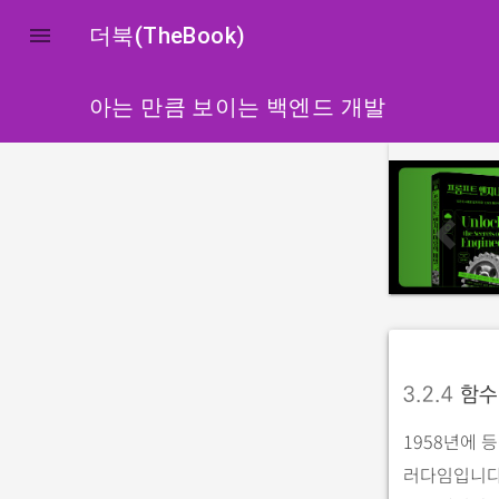

더북(TheBook)
아는 만큼 보이는 백엔드 개발
p
r
e
v
i
o
u
s
3.2.4
함수
1958년에 
러다임입니다