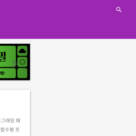
close
search
n
e
x
t
로그래밍 패
 함수형 프