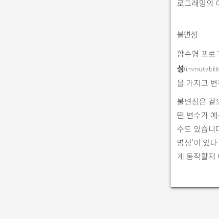
로그래밍의 
불변성
함수형 프로그
(immutabilit
성
을 가지고 변
불변성은 겉으
떤 변수가 
수도 있습니다
명성’이 있
게 동작할지