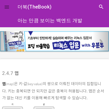
close
더북(TheBook)
search

아는 만큼 보이는 백엔드 개발
p
n
r
e
e
x
v
t
i
o
2.4.7
맵
u
s
은 키-값
의 쌍으로 이뤄진 데이터의 집합입니
(map)
(key-value)
맵
다. 키는 중복되면 안 되지만 값은 중복이 허용됩니다. 맵은 순서
가 없는 대신 키를 이용해 빠르게 탐색할 수 있습니다.