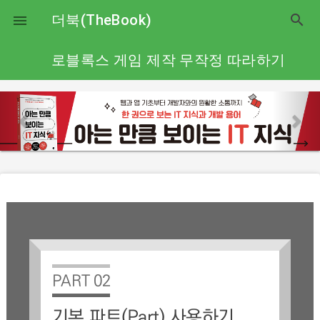
close
더북(TheBook)
search

로블록스 게임 제작 무작정 따라하기
p
n
r
e
e
x
v
t
i
o
u
s
PART 02
기본 파트(Part) 사용하기