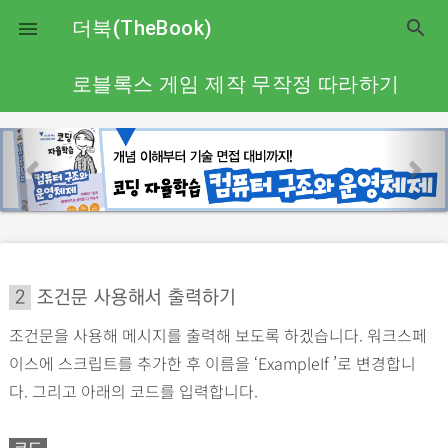
close
더북(TheBook)
search

로블록스 게임 제작 무작정 따라하기
p
n
r
e
e
x
v
t
i
o
2
조건문 사용해서 출력하기
u
조건문을 사용해 메시지를 출력해 보도록 하겠습니다. 워크스페
s
이스에 스크립트를 추가한 후 이름을 ‘ExampleIf ’로 변경합니
다. 그리고 아래의 코드를 입력합니다.