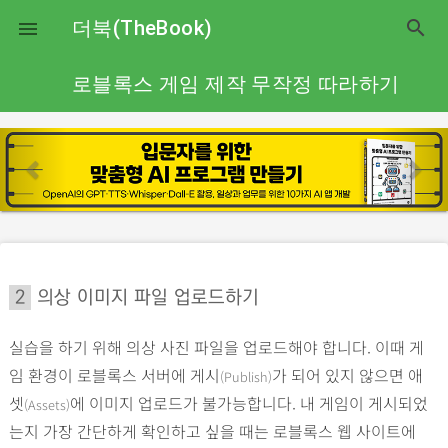
close
더북(TheBook)
search

로블록스 게임 제작 무작정 따라하기
p
n
r
e
e
x
v
t
i
o
2
의상 이미지 파일 업로드하기
u
s
실습을 하기 위해 의상 사진 파일을 업로드해야 합니다. 이때 게
임 환경이 로블록스 서버에 게시
가 되어 있지 않으면 애
(Publish)
셋
에 이미지 업로드가 불가능합니다. 내 게임이 게시되었
(Assets)
는지 가장 간단하게 확인하고 싶을 때는 로블록스 웹 사이트에