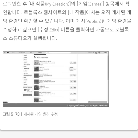
로그인한 후 [내 작품
]의 [게임
] 항목에서 확
(My Creation)
(Games)
인합니다. 로블록스 웹사이트의 [내 작품]에서는 오직 게시된 게
임 환경만 확인할 수 있습니다. 이미 게시
된 게임 환경을
(Publish)
수정하고 싶으면 [수정
] 버튼을 클릭하면 자동으로 로블록
(Edit)
스 스튜디오가 실행됩니다.
그림 5-73
| 게시된 게임 환경 수정