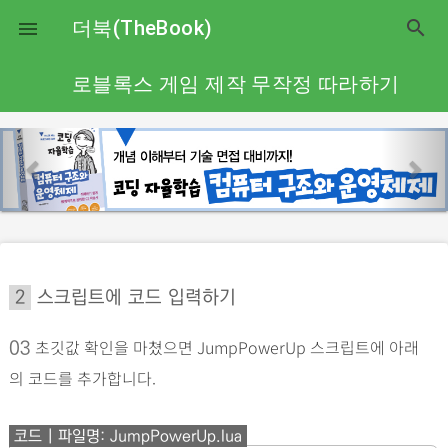
close
더북(TheBook)
search

로블록스 게임 제작 무작정 따라하기
p
n
r
e
e
x
v
t
i
o
2
스크립트에 코드 입력하기
u
s
초깃값 확인을 마쳤으면 JumpPowerUp 스크립트에 아래
03
의 코드를 추가합니다.
코드 | 파일명: JumpPowerUp.lua