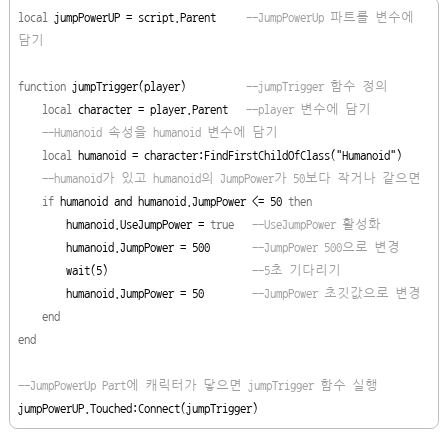
local
 jumpPowerUP = script.Parent     
--JumpPowerUp 파트를 변수에 
담기
function
jumpTrigger
(player)          
--jumpTrigger 함수 정의
local
 character = player.Parent   
--player 변수에 담기
--Humanoid 속성을 humanoid 변수에 담기
local
 humanoid = character:FindFirstChildOfClass("Humanoid")  

--humanoid가 있고 humanoid의 JumpPower가 50보다 작거나 같으면
if
 humanoid and humanoid.JumpPower <= 
50
then
        humanoid.UseJumpPower =
 true   
--UseJumpPower 활성화
        humanoid.JumpPower = 
500       
--JumpPower 500으로 변경
        wait(
5
)                        
--5
초 기다리기
        humanoid.JumpPower = 
50
--JumpPower 초깃값으로 변경
end
end
--JumpPowerUp Part에 캐릭터가 닿으면 jumpTrigger 함수 실행
jumpPowerUP.Touched:Connect(jumpTrigger)  