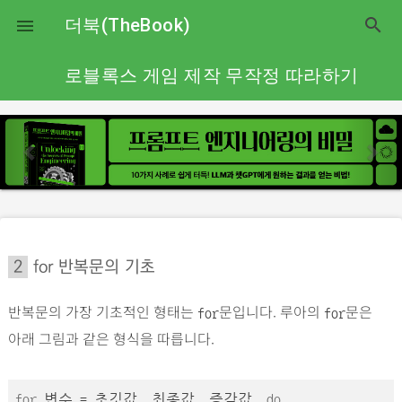
close
더북(TheBook)
search

로블록스 게임 제작 무작정 따라하기
p
n
r
e
e
x
v
t
i
o
2
for 반복문의 기초
u
s
반복문의 가장 기초적인 형태는
문입니다. 루아의
문은
for
for
아래 그림과 같은 형식을 따릅니다.
for
변수 = 초깃값, 최종값, 증감값,
do