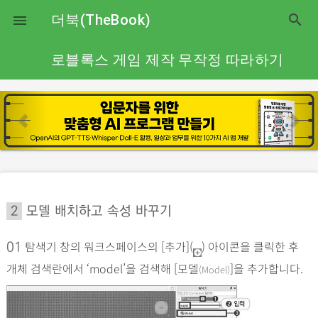
close
더북(TheBook)
search

로블록스 게임 제작 무작정 따라하기
p
n
r
e
e
x
v
t
i
o
2
모델 배치하고 속성 바꾸기
u
s
탐색기 창의 워크스페이스의 [추가](
) 아이콘을 클릭한 후
01
개체 검색란에서 ‘model’을 검색해 [모델
]을 추가합니다.
(Model)