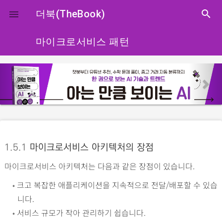
close
더북(TheBook)
search

마이크로서비스 패턴
p
n
r
e
e
x
v
t
i
o
1.5.1
마이크로서비스 아키텍처의 장점
u
마이크로서비스 아키텍처는 다음과 같은 장점이 있습니다.
s
•
크고 복잡한 애플리케이션을 지속적으로 전달/배포할 수 있습
니다.
•
서비스 규모가 작아 관리하기 쉽습니다.