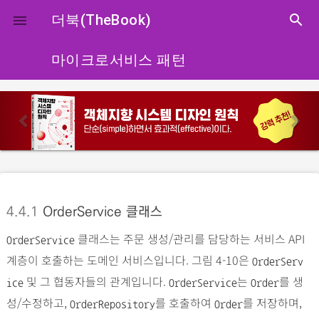
close
더북(TheBook)
search

마이크로서비스 패턴
p
n
r
e
e
x
v
t
i
o
4.4.1
OrderService 클래스
u
클래스는 주문 생성/관리를 담당하는 서비스 API
s
OrderService
계층이 호출하는 도메인 서비스입니다. 그림 4-10은
OrderServ
및 그 협동자들의 관계입니다.
는
를 생
ice
OrderService
Order
성/수정하고,
를 호출하여
를 저장하며,
OrderRepository
Order