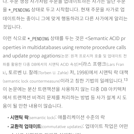
다. 주문 생성 사가처럼 주문을 업데이트하는 사가는 일단 주문
을
상태로 두고 시작합니다. 현재 주문을 사가로 업
*_PENDING
데이트하는 중이니 그에 맞게 행동하라고 다른 사가에게 알리는
것입니다.
이런 식으로
상태를 두는 것은 <Semantic ACID pr
*_PENDING
operties in multidatabases using remote procedure calls
and update prop agations
(논문: 원격 프로시저 호출 및 업데이트 전
>(라스 프랭크
파를 활용한 다중 DB에서의 시맨틱 ACID 속성)
(Lars Fran
, 토르벤 U. 잘레
저, 1998)에서 시맨틱 락 대책
k)
(Torben U. Zahle)
이라고 칭한 기법의 일례입니다.
13
(semantic lock countermeasure)
이 논문에는 분산 트랜잭션을 사용하지 않는 다중 DB 아키텍처
에서 트랜잭션 비격리 문제를 처리하는 방법 등 사가 설계 시 도
움이 될 만한 내용이 많습니다.
•
: 애플리케이션 수준의 락
(semantic lock)
시맨틱 락
•
: 업데이트 작업은 어떤
(commutative updates)
교환적 업데이트