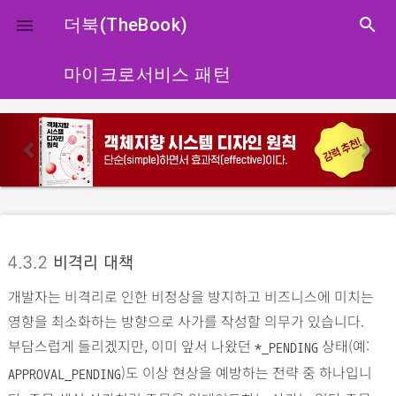
close
더북(TheBook)
search

마이크로서비스 패턴
p
n
r
e
e
x
v
t
i
o
4.3.2
비격리 대책
u
개발자는 비격리로 인한 비정상을 방지하고 비즈니스에 미치는
s
영향을 최소화하는 방향으로 사가를 작성할 의무가 있습니다.
부담스럽게 들리겠지만, 이미 앞서 나왔던
상태(예:
*_PENDING
)도 이상 현상을 예방하는 전략 중 하나입니
APPROVAL_PENDING