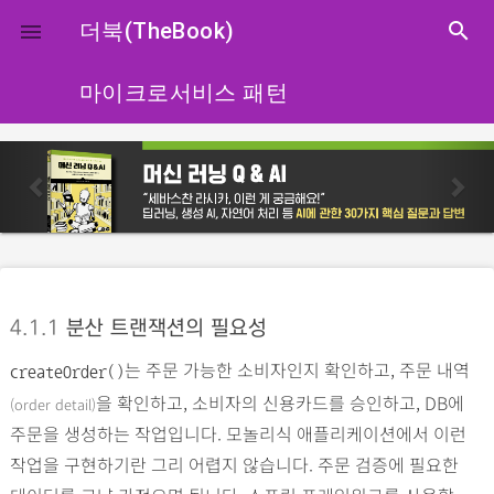
close
더북(TheBook)
search

마이크로서비스 패턴
p
n
r
e
e
x
v
t
i
o
4.1.1
분산 트랜잭션의 필요성
u
는 주문 가능한 소비자인지 확인하고, 주문 내역
s
createOrder()
을 확인하고, 소비자의 신용카드를 승인하고, DB에
(order detail)
주문을 생성하는 작업입니다. 모놀리식 애플리케이션에서 이런
작업을 구현하기란 그리 어렵지 않습니다. 주문 검증에 필요한