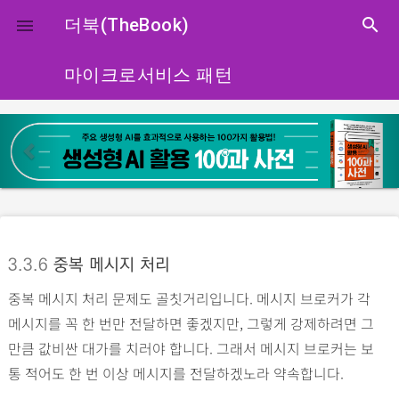
close
더북(TheBook)
search

마이크로서비스 패턴
p
n
r
e
e
x
v
t
i
o
3.3.6
중복 메시지 처리
u
중복 메시지 처리 문제도 골칫거리입니다. 메시지 브로커가 각
s
메시지를 꼭 한 번만 전달하면 좋겠지만, 그렇게 강제하려면 그
만큼 값비싼 대가를 치러야 합니다. 그래서 메시지 브로커는 보
통 적어도 한 번 이상 메시지를 전달하겠노라 약속합니다.