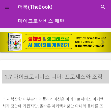
close
더북(TheBook)
search

마이크로서비스 패턴
p
n
r
e
e
x
v
t
i
o
마이크로서비스 너머: 프로세스와 조직
u
1
.7
s
크고 복잡한 대부분의 애플리케이션은 마이크로서비스 아키텍
처가 정답에 가깝지만, 올바른 아키텍처뿐만 아니라 올바른 조