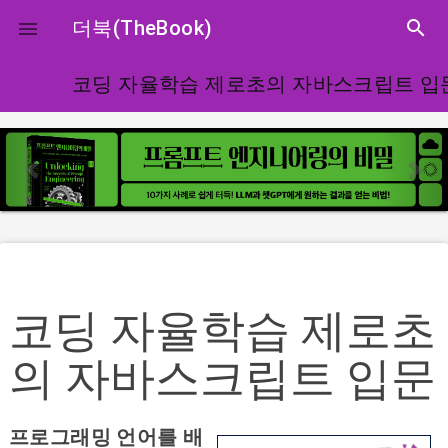
더북(TheBook)
search

close
코딩 자율학습 제로초의 자바스크립트 입
p
n
r
e
e
x
v
t
i
o
u
s
코딩 자율학습 제로초
의 자바스크립트 입문
프로그래밍 언어를 배