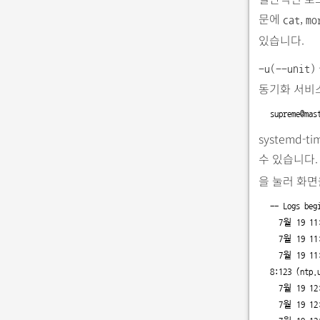
문에
,
cat
mo
있습니다.
-u(--unit)
동기화 서비스인
supreme@mas
systemd
수 있습니다.
을 눌러 화면
-- Logs beg
  7월 19 11:47:35 master systemd[1]: Starting Network Time Synchronization...

  7월 19 11:47:35 master systemd[1]: Started Network Time Synchronization.

  7월 19 11:49:06 master systemd-timesyncd[679]: Initial synchronization to time server 91.189.89.19
8:123 (ntp.u
  7월 19 12:18:03 master systemd[1]: Stopping Network Time Synchronization...

  7월 19 12:18:03 master systemd[1]: systemd-timesyncd.service: Succeeded.
