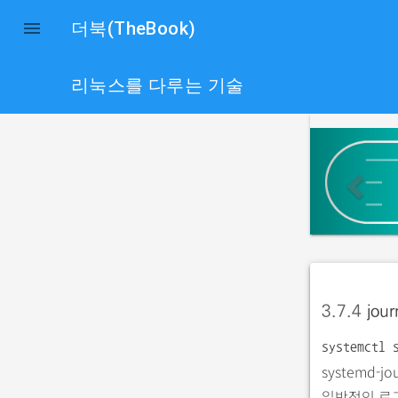

더북(TheBook)
리눅스를 다루는 기술
p
r
e
v
i
o
u
3.7.4
jou
s
systemctl 
systemd-
일반적인 로그