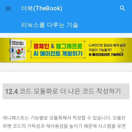
close
더북(TheBook)
search

리눅스를 다루는 기술
p
n
r
e
e
x
v
t
i
o
코드 모듈화로 더 나은 코드 작성하기
u
12
.4
s
매니페스트는 기능별로 모듈화해서 작성할 수 있습니다. 모듈은
퍼팻 코드의 가독성과 재사용성을 높이기 때문에 시스템을 유연