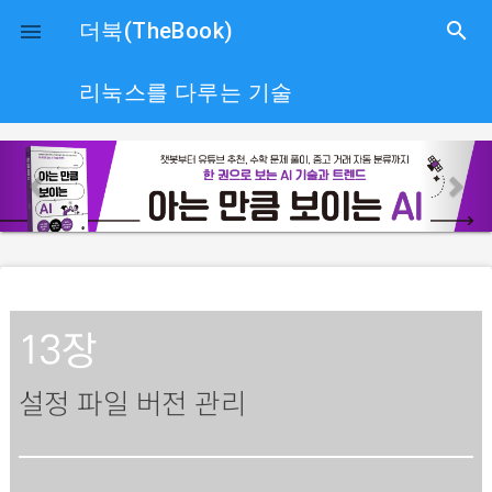
close
더북(TheBook)
search

리눅스를 다루는 기술
p
n
r
e
e
x
v
t
i
o
u
13장
s
설정 파일 버전 관리