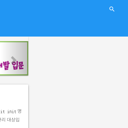
close
search
n
e
x
t
명
git init
관리 대상입