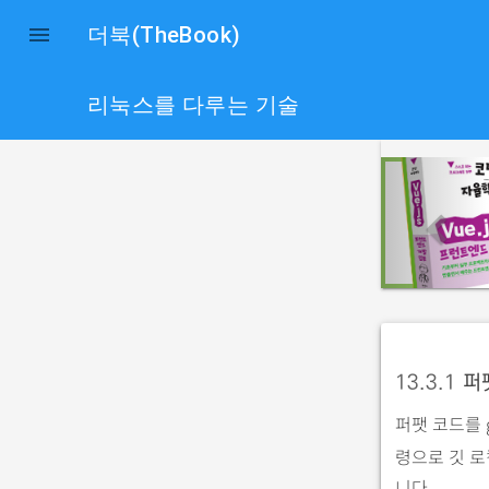

더북(TheBook)
리눅스를 다루는 기술
p
r
e
v
i
o
u
13.3.1
퍼
s
퍼팻 코드를 
령으로 깃 
니다.