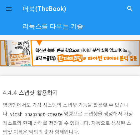
close
더북(TheBook)
search

리눅스를 다루는 기술
p
n
r
e
e
x
v
t
i
o
4.4.4
스냅샷 활용하기
u
명령행에서도 가상 시스템의 스냅샷 기능을 활용할 수 있습니
s
다.
명령으로 스냅샷을 생성해서 가상
virsh snapshot-create
게스트의 현재 상태를 저장할 수 있습니다. 자동으로 생성된 스
냅샷 이름은 임의의 숫자 형태입니다.