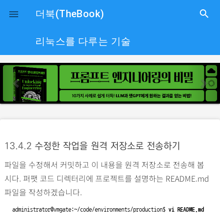
close
더북(TheBook)
search

리눅스를 다루는 기술
p
n
r
e
e
x
v
t
i
o
13.4.2
수정한 작업을 원격 저장소로 전송하기
u
파일을 수정해서 커밋하고 이 내용을 원격 저장소로 전송해 봅
s
시다. 퍼팻 코드 디렉터리에 프로젝트를 설명하는 README.md
파일을 작성하겠습니다.
administrator@vmgate:~/code/environments/production$ 
vi README.md