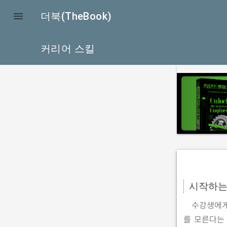

더북(TheBook)
커리어 스킬
p
r
e
v
i
o
u
s
시작하는
수강생에게
를 모른다는 