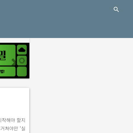
close
search
n
e
x
t
시작해야 할지
 거쳐야만 ‘실