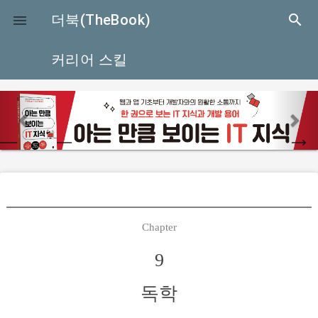
close
더북(TheBook)
search

커리어 스킬
p
r
e
v
i
o
u
Chapter
s
9
독학