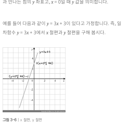
과 만나는 점의
좌표고,
= 0일 때
값을 의미합니다.
y
x
y
예를 들어 다음과 같이
= 3
+ 3이 있다고 가정합니다. 즉, 일
y
x
차함수
= 3
+ 3에서
절편과
절편을 구해 봅시다.
y
x
x
y
그림 3-6
| x 절편, y 절편