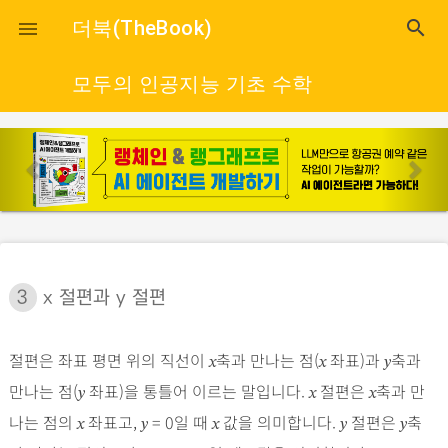
close
더북(TheBook)
search

모두의 인공지능 기초 수학
p
n
r
e
e
x
v
t
i
o
3
x 절편과 y 절편
u
s
절편은 좌표 평면 위의 직선이
축과 만나는 점(
좌표)과
축과
x
x
y
만나는 점(
좌표)을 통틀어 이르는 말입니다.
절편은
축과 만
y
x
x
나는 점의
좌표고,
= 0일 때
값을 의미합니다.
절편은
축
x
y
x
y
y