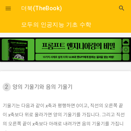
close
더북(TheBook)
search

모두의 인공지능 기초 수학
p
n
r
e
e
x
v
t
i
o
2
양의 기울기와 음의 기울기
u
s
기울기는 다음과 같이
축과 평행하면 0이고, 직선의 오른쪽 끝
x
이
축보다 위로 올라가면 양의 기울기를 가집니다. 그리고 직선
x
의 오른쪽 끝이
축보다 아래로 내려가면 음의 기울기를 가집니
x