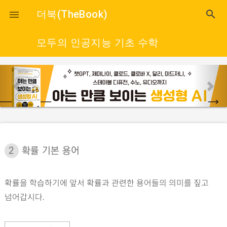
close
더북(TheBook)
search

모두의 인공지능 기초 수학
p
n
r
e
e
x
v
t
i
o
2
확률 기본 용어
u
s
확률을 학습하기에 앞서 확률과 관련한 용어들의 의미를 짚고
넘어갑시다.