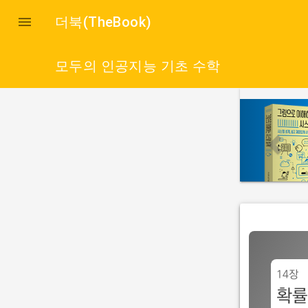

더북(TheBook)
모두의 인공지능 기초 수학
p
r
e
v
i
o
u
s
14장
확률