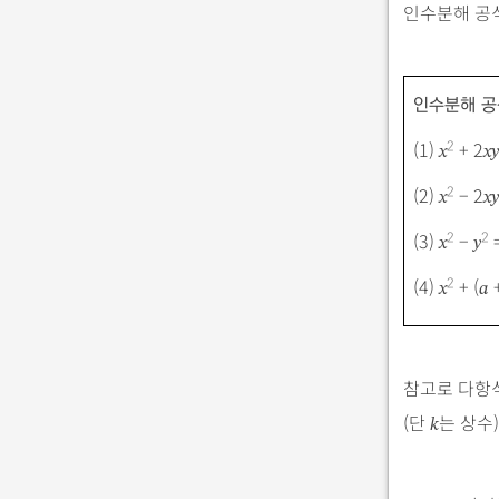
인수분해 공
인수분해 공
(1)
+ 2
2
x
xy
(2)
− 2
2
x
xy
(3)
−
=
2
2
x
y
(4)
+ (
2
x
a
참고로 다항식
(단
는 상수
k