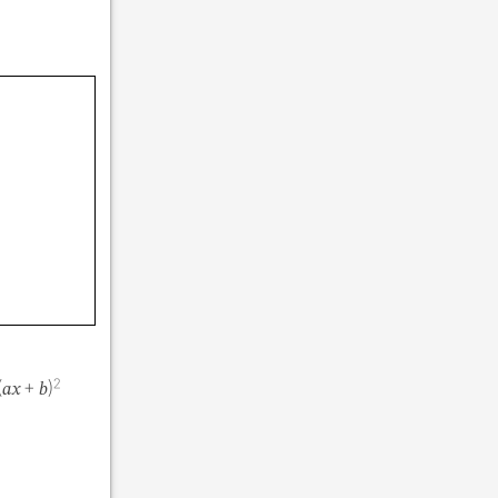
(
+
)
2
ax
b