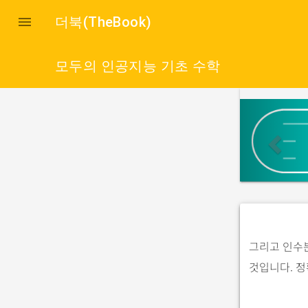

더북(TheBook)
모두의 인공지능 기초 수학
p
r
e
v
i
o
u
s
그리고 인수
것입니다. 정