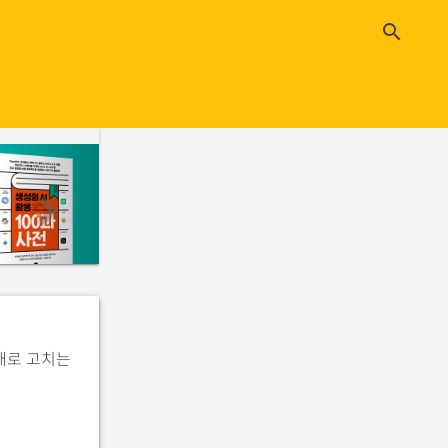
close
search
n
e
x
t
형태로 고치는