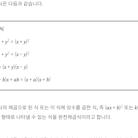
식은 다음과 같습니다.
식
+
= (
+
)
2
2
y
x
y
+
= (
−
)
2
2
y
x
y
 (
+
)(
−
)
x
y
x
y
+
)
+
= (
+
)(
+
)
b
x
ab
x
a
x
b
의 제곱으로 된 식 또는 이 식에 상수를 곱한 식, 즉 (
+
)
또는
2
ax
b
k
) 형태로 나타낼 수 있는 식을 완전제곱식이라고 합니다.