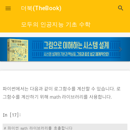
close
더북(TheBook)
search

모두의 인공지능 기초 수학
p
n
r
e
e
x
v
t
i
o
파이썬에서는 다음과 같이 로그함수를 계산할 수 있습니다. 로
u
그함수를 계산하기 위해 math 라이브러리를 사용합니다.
s
In [17]:
# 파이썬 math 라이브러리를 호출합니다