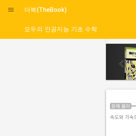

더북(TheBook)
모두의 인공지능 기초 수학
p
r
e
v
i
o
u
문제 풀이
s
속도와 가속