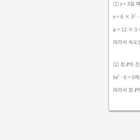
(1)
= 3일 
t
= 6 × 3
-
2
v
= 12 × 3 
a
따라서 속도는
(2) 점
의 
P
6
- 6 = 0
2
t
따라서 점
P