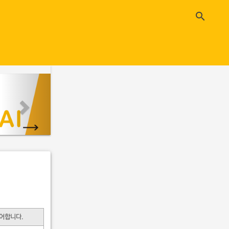
close
search
n
e
x
t
어합니다.