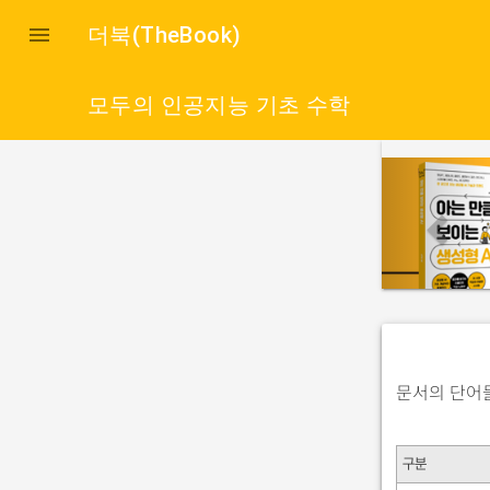

더북(TheBook)
모두의 인공지능 기초 수학
p
r
e
v
i
o
u
s
문서의 단어들
구분