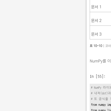
문서 1
문서 2
문서 3
표 10-10
| 코
NumPy를 
In [55]:
# NumPy
# 내적(dot
# 또 공식을 
from
 numpy 
im
from
 numpy.li