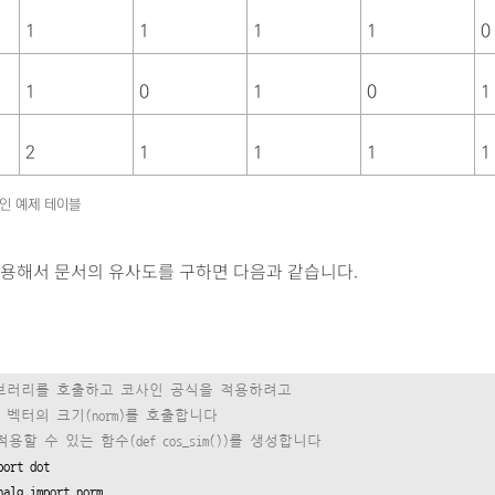
1
1
1
1
0
1
0
1
0
1
2
1
1
1
1
사인 예제 테이블
이용해서 문서의 유사도를 구하면 다음과 같습니다.
 라이브러리를 호출하고 코사인 공식을 적용하려고
)과 벡터의 크기(norm)를 호출합니다
적용할 수 있는 함수(def cos_sim())를 생성합니다
port
nalg 
import