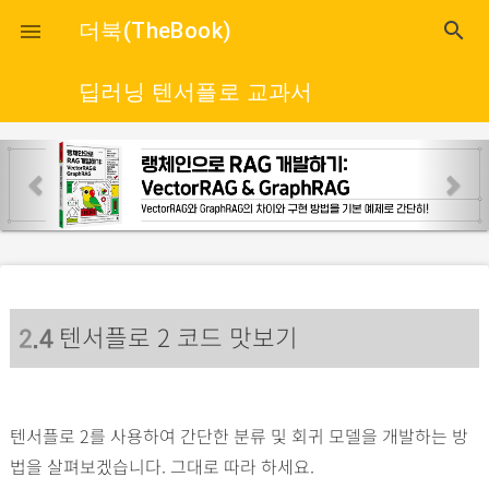
close
더북(TheBook)
search

딥러닝 텐서플로 교과서
p
n
r
e
e
x
v
t
i
o
텐서플로 2 코드 맛보기
u
2
.4
s
텐서플로 2를 사용하여 간단한 분류 및 회귀 모델을 개발하는 방
법을 살펴보겠습니다. 그대로 따라 하세요.