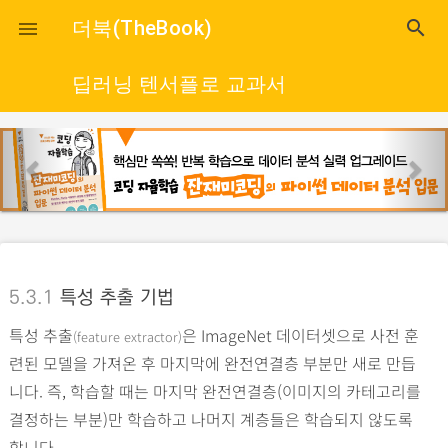
close
더북(TheBook)
search

딥러닝 텐서플로 교과서
p
n
r
e
e
x
v
t
i
o
5.3.1
특성 추출 기법
u
특성 추출
은 ImageNet 데이터셋으로 사전 훈
s
(feature extractor)
련된 모델을 가져온 후 마지막에 완전연결층 부분만 새로 만듭
니다. 즉, 학습할 때는 마지막 완전연결층(이미지의 카테고리를
결정하는 부분)만 학습하고 나머지 계층들은 학습되지 않도록
합니다.