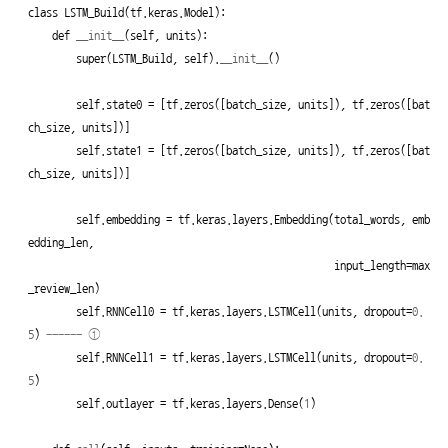
class
LSTM_Build
(
tf
.
keras
.
Model
):

def
__init__
(
self
, 
units
):

super
(LSTM_Build, 
self
).
__init__
()

self
.state0 = [tf.zeros([batch_size, units]), tf.zeros([bat
ch_size, units])]

self
.state1 = [tf.zeros([batch_size, units]), tf.zeros([bat
ch_size, units])]

self
.embedding = tf.keras.layers.Embedding(total_words, emb
edding_len,

input_
length
=max
_review_len)

self
.RNNCell0 = tf.keras.layers.LSTMCell(units, 
dropout
=
0.
5
) 
------ ①
self
.RNNCell1 = tf.keras.layers.LSTMCell(units, 
dropout
=
0.
5
)

self
.outlayer = tf.keras.layers.Dense(
1
)
