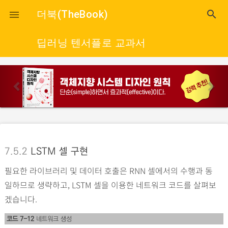
close
더북(TheBook)
search

딥러닝 텐서플로 교과서
p
n
r
e
e
x
v
t
i
o
7.5.2
LSTM 셀 구현
u
필요한 라이브러리 및 데이터 호출은 RNN 셀에서의 수행과 동
s
일하므로 생략하고, LSTM 셀을 이용한 네트워크 코드를 살펴보
겠습니다.
코드 7-12
네트워크 생성