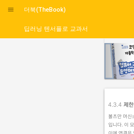

더북(TheBook)
딥러닝 텐서플로 교과서
p
r
e
v
i
o
u
4.3.4
제한
s
볼츠만 머신
(
입니다. 이
이에 연결은 