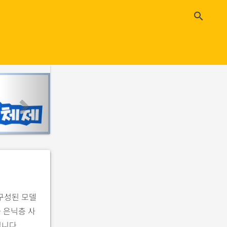
close
search
n
e
x
t
구성된 모델
 은닉층 사
입니다.