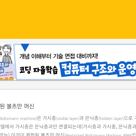
된 볼츠만 머신
은 가시층
과 은닉층
으로 
Boltzmann machine)
(visible layer)
(hidden layer)
 모델에서 가시층은 은닉층과만 연결되는데(가시층과 가시층, 은닉층과
없는) 이것이 제한된 볼츠만 머신
(Restricted Boltzmann Machine, RBM)