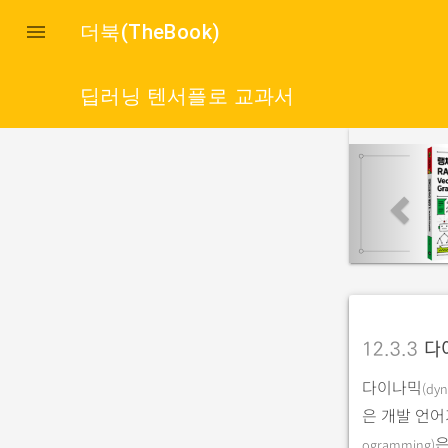

더북(TheBook)
딥러닝 텐서플로 교과서
p
r
e
v
i
o
u
12.3.3
다
s
다이나믹
(dyn
은 개발 언
은
ogramming)