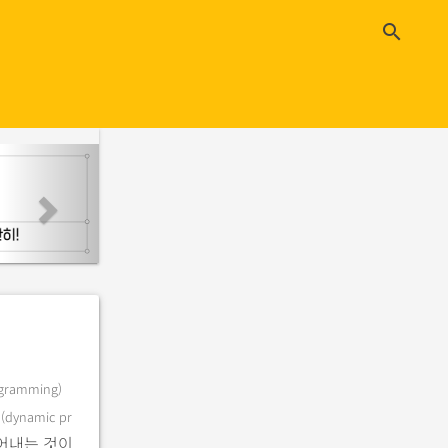
close
search
n
e
x
t
gramming)
밍
(dynamic pr
어내는 것이