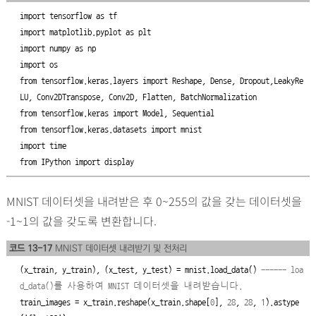
import
 tensorflow 
as
import
 matplotlib.pyplot 
as
import
 numpy 
as
import
from
 tensorflow.keras.layers 
import
 Reshape, Dense, Dropout,LeakyRe
from
 tensorflow.keras 
import
from
 tensorflow.keras.datasets 
import
import
from
 IPython 
import
 display
MNIST 데이터셋을 내려받은 후 0~255의 값을 갖는 데이터셋을
-1~1의 값을 갖도록 변환합니다.
코드 13-17
MNIST 데이터셋 내려받기 및 전처리
(x_train, y_train), (x_test, y_test) = mnist.load_data() 
------ loa
d_data()를 사용하여 MNIST 데이터셋을 내려받습니다.
train_images = x_train.reshape(x_train.shape[
0
], 
28
, 
28
, 
1
).astype