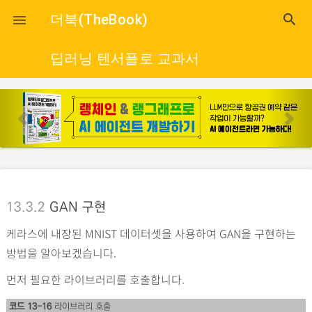
close
더북(TheBook)
search

딥러닝 텐서플로 교과서
p
n
r
e
e
x
v
t
i
o
13.3.2
GAN 구현
u
케라스에 내장된 MNIST 데이터셋을 사용하여 GAN을 구현하는
s
방법을 알아보겠습니다.
먼저 필요한 라이브러리를 호출합니다.
코드 13-16
라이브러리 호출