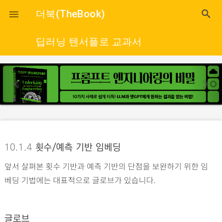
close
더북(TheBook)
search

딥러닝 텐서플로 교과서
p
n
r
e
e
x
v
t
i
o
10.1.4
횟수/예측 기반 임베딩
u
앞서 살펴본 횟수 기반과 예측 기반의 단점을 보완하기 위한 임
s
베딩 기법에는 대표적으로 글로브가 있습니다.
글로브