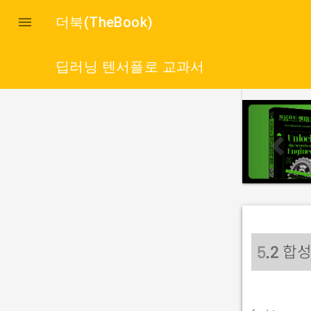

더북(TheBook)
딥러닝 텐서플로 교과서
p
r
e
v
i
o
u
s
합성
5
.2