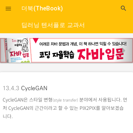
close
더북(TheBook)
search

딥러닝 텐서플로 교과서
p
n
r
e
e
x
v
t
i
o
13.4.3
CycleGAN
u
CycleGAN은 스타일 변형
분야에서 사용됩니다. 먼
s
(style transfer)
저 CycleGAN의 근간이라고 할 수 있는 PIX2PIX를 알아보겠습
니다.