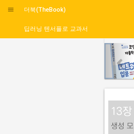

더북(TheBook)
딥러닝 텐서플로 교과서
p
r
e
v
i
o
u
s
13장
생성 