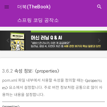
close
더북(TheBook)
search

스프링 코딩 공작소
p
n
r
e
e
x
v
t
i
o
3.6.2
속성 정보: <properties>
u
pom.xml 파일 내부에서 사용할 속성을 정의할 때는
s
<properti
요소에서 설정합니다. 주로 버전 정보처럼 공통으로 많이 사
es>
용하는 내용을 설정합니다.
<properties>
