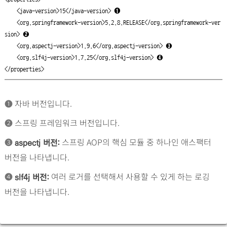
    <java-version>15</java-version> 
➊
    <org.springframework-version>5.2.8.RELEASE</org.springframework-ver
sion> 
➋
    <org.aspectj-version>1.9.6</org.aspectj-version> 
➌
    <org.slf4j-version>1.7.25</org.slf4j-version> 
➍
</properties>
➊
자바 버전입니다.
➋
스프링 프레임워크 버전입니다.
➌
스프링 AOP의 핵심 모듈 중 하나인 애스팩터
aspectj 버전:
버전을 나타냅니다.
➍
여러 로거를 선택해서 사용할 수 있게 하는 로깅
slf4j 버전:
버전을 나타냅니다.