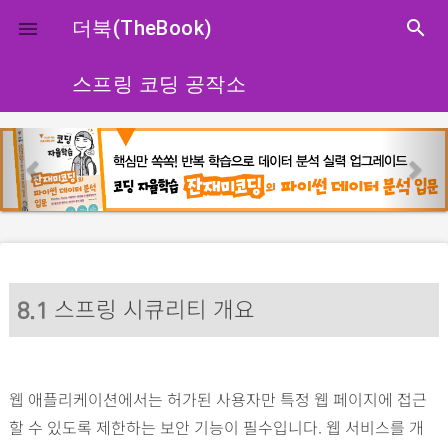
close
더북(TheBook)
search

스프링 코딩 공작소
p
n
r
e
e
x
v
t
i
o
스프링 시큐리티 개요
u
8
.1
s
웹 애플리케이션에서는 허가된 사용자만 특정 웹 페이지에 접근
할 수 있도록 제한하는 보안 기능이 필수입니다. 웹 서비스를 개