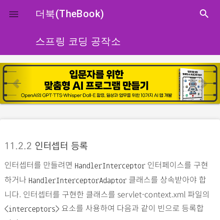
close
더북(TheBook)
search

스프링 코딩 공작소
p
n
r
e
e
x
v
t
i
o
11.2.2
인터셉터 등록
u
인터셉터를 만들려면
인터페이스를 구현
s
HandlerInterceptor
하거나
클래스를 상속받아야 합
HandlerInterceptorAdaptor
니다. 인터셉터를 구현한 클래스를 servlet-context.xml 파일의
요소를 사용하여 다음과 같이 빈으로 등록합
<interceptors>