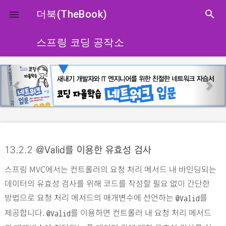
close
더북(TheBook)
search

스프링 코딩 공작소
p
n
r
e
e
x
v
t
i
o
13.2.2
@Valid를 이용한 유효성 검사
u
스프링 MVC에서는 컨트롤러의 요청 처리 메서드 내 바인딩되는
s
데이터의 유효성 검사를 위해 코드를 작성할 필요 없이 간단한
방법으로 요청 처리 메서드의 매개변수에 선언하는
를
@Valid
제공합니다.
를 이용하면 컨트롤러 내 요청 처리 메서드
@Valid