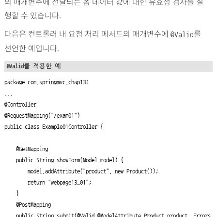
의 매개변수에 전달되는 폼 데이터 값에 대한 유효성 검사를 실
행할 수 있습니다.
다음은 컨트롤러 내 요청 처리 메서드의 매개변수에
를
@Valid
선언한 예입니다.
@Valid를 적용한 예
package com.springmvc.chap13;

...

@Controller

@RequestMapping("/exam01")

public class Example01Controller {

    @GetMapping

    public String showForm(Model model) {

        model.addAttribute("product", new Product());

        return "webpage13_01";

    }

    @PostMapping

    public String submit(
@Valid
 @ModelAttribute Product product, Errors 