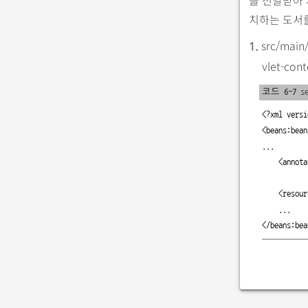
를 전달받아 
치하는 도서
src/mai
1.
vlet-c
코드 6-7
se
<?xml versi
<beans:bean
...

    <ann
    <res
    ...

</beans:bea