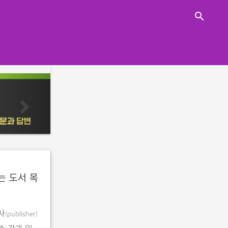
close
search
n
e
x
t
는 도서 목
사
(publisher)