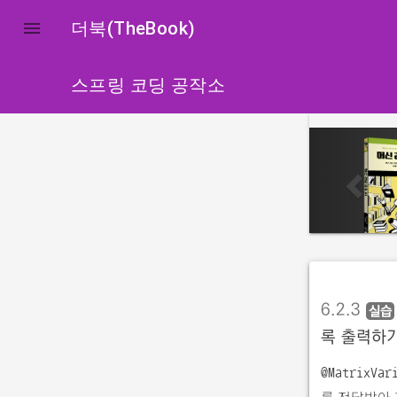

더북(TheBook)
스프링 코딩 공작소
p
r
e
v
i
o
u
6.2.3
s
실습
록 출력하
@MatrixVar