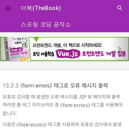
close
더북(TheBook)
search

스프링 코딩 공작소
p
n
r
e
e
x
v
t
i
o
13.2.3
<form:errors> 태그로 오류 메시지 출력
u
유효성 검사할 때 발생한 오류 메시지를 JSP 뷰 페이지에 출력
s
하려면 폼 태그 라이브러리 중
태그를 사용해야
<form:errors>
합니다.
다음은
태그를 사용하여 유효성 검사에서 발생
<form:errors>