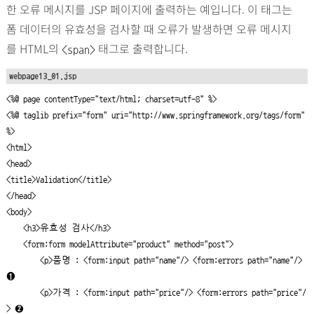
한 오류 메시지를 JSP 페이지에 출력하는 예입니다. 이 태그는
폼 데이터의 유효성을 검사할 때 오류가 발생하면 오류 메시지
를 HTML의
태그로 출력합니다.
<span>
webpage13_01.jsp
<%@ page contentType="text/html; charset=utf-8" %>

<%@ taglib prefix="form" uri="http://www.springframework.org/tags/form" 
%>

<html>

<head>

<title>Validation</title>

</head>

<body>

    <h3>유효성 검사</h3>

    <form:form modelAttribute="product" method="post">

        <p>품명 : <form:input path="name"/> 
<form:errors path="name"/>
➊
        <p>가격 : <form:input path="price"/> 
<form:errors path="price"/
>
➋