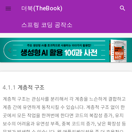
close
더북(TheBook)
search

스프링 코딩 공작소
p
n
r
e
e
x
v
t
i
o
4.1.1
계층적 구조
u
계층적 구조는 관심사를 분리해서 각 계층을 느슨하게 결합하고
s
계층 간에 유연하게 동작시킬 수 있습니다. 계층적 구조 없이 한
곳에서 모든 작업을 한꺼번에 한다면 코드의 복잡성 증가, 유지
보수의 어려움과 유연성 부족, 중복 코드의 증가, 낮은 확장성 등
문제가 발생할 수 있습니다. 웹 애플리케이션을 좀 더 효율적으