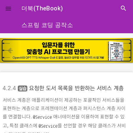
close
더북(TheBook)
search

스프링 코딩 공작소
p
n
r
e
e
x
v
t
i
o
4.2.4
요청한 도서 목록을 반환하는 서비스 계층
실습
u
서비스 계층은 애플리케이션이 제공하는 포괄적인 서비스들을
s
표현하는 계층으로 프레젠테이션 계층과 퍼시스턴스 계층 사이
를 연결합니다.
애너테이션을 이용하여 표현할 수 있
@Service
고, 특정 클래스에
를 선언할 경우 해당 클래스가 서비
@Service