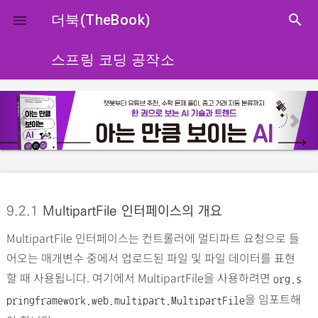
close
더북(TheBook)
search

스프링 코딩 공작소
p
n
r
e
e
x
v
t
i
o
9.2.1
MultipartFile 인터페이스의 개요
u
MultipartFile 인터페이스는 컨트롤러에 멀티파트 요청으로 들
s
어오는 매개변수 중에서 업로드된 파일 및 파일 데이터를 표현
할 때 사용됩니다. 여기에서 MultipartFile을 사용하려면
org.s
을 임포트해
pringframework.web.multipart.MultipartFile